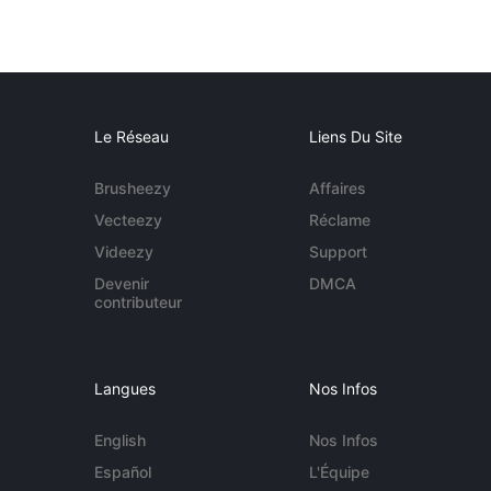
Le Réseau
Liens Du Site
Brusheezy
Affaires
Vecteezy
Réclame
Videezy
Support
Devenir
DMCA
contributeur
Langues
Nos Infos
English
Nos Infos
Español
L'Équipe