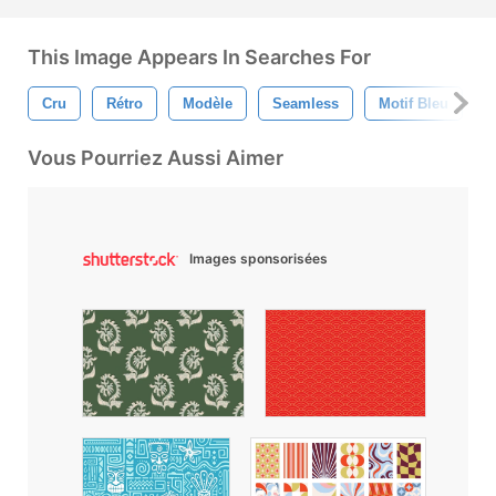
This Image Appears In Searches For
Cru
Rétro
Modèle
Seamless
Motif Bleu
M
Vous Pourriez Aussi Aimer
Images sponsorisées