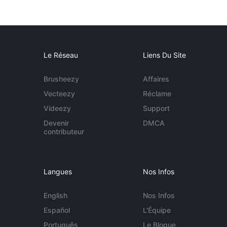
Le Réseau
Liens Du Site
Brusheezy
Affaires
Vecteezy
Réclame
Videezy
Support
Devenir
DMCA
contributeur
Langues
Nos Infos
English
Nos Infos
Español
L'Équipe
Português
Le Blogue