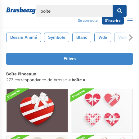
lose
Se connecter
S'inscrire
Dessin Animé
Symbole
Blanc
Vide
Vecteur
Filters
Boîte Pinceaux
273 correspondance de brosse
boîte