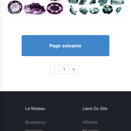
Page suivante
1
Le Réseau
Liens Du Site
Brusheezy
Affaires
Vecteezy
Réclame