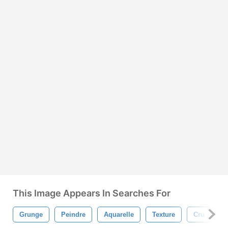
This Image Appears In Searches For
Grunge
Peindre
Aquarelle
Texture
Cru
T