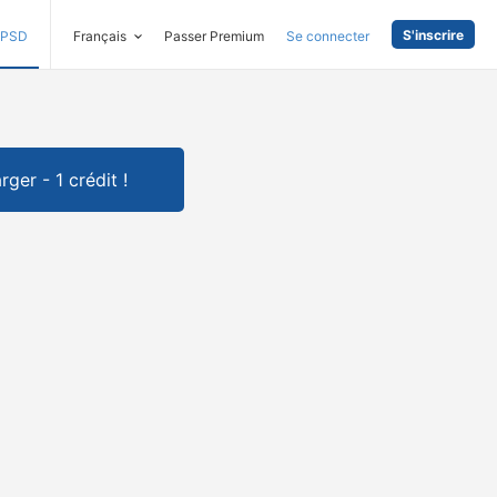
S'inscrire
PSD
Français
Passer Premium
Se connecter
rger - 1 crédit !