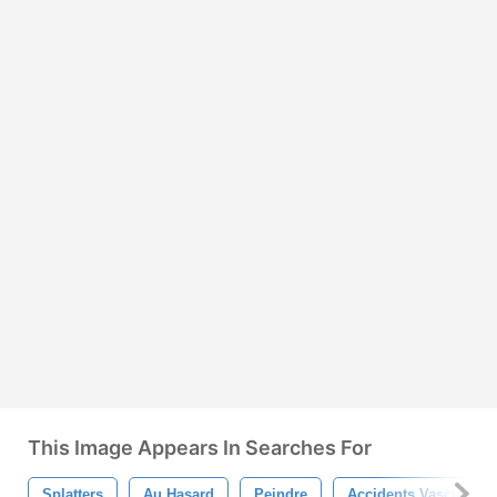
This Image Appears In Searches For
Splatters
Au Hasard
Peindre
Accidents Vasculaire