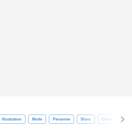
Illustration
Mode
Personne
Blanc
Crâne
Chev