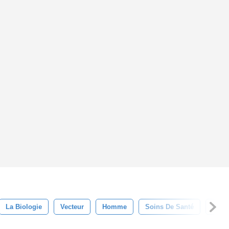
La Biologie
Vecteur
Homme
Soins De Santé
Ense