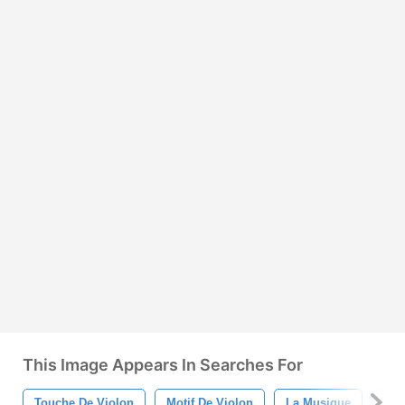
This Image Appears In Searches For
Touche De Violon
Motif De Violon
La Musique
Mot