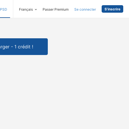
S'inscrire
PSD
Français
Passer Premium
Se connecter
rger - 1 crédit !