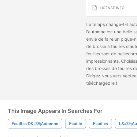
LICENSE INFO
Le temps change-t-il auto
l'automne est une belle sa
envie de faire un pique-
de brosse à feuilles d'a
feuilles sont de belles br
impressionnants. Choisiss
des brosses de feuilles 
Dirigez-vous vers Vecteez
téléchargez le
!
This Image Appears In Searches For
Feuilles D&#39;automne
Feuille
Feuilles
L&#39;a