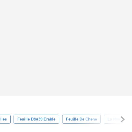
lles
Feuille D&#39;érable
Feuille De Chene
La Nature