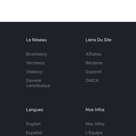
Le Réseau
Liens Du Site
Brusheezy
Affaires
Vecteezy
Réclame
Videezy
Support
Devenir
DMCA
contributeur
Langues
Nos Infos
English
Nos Infos
Español
L'Équipe