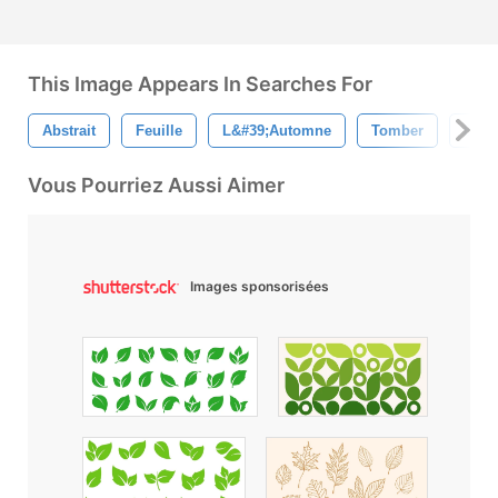
This Image Appears In Searches For
Abstrait
Feuille
L&#39;automne
Tomber
Bann
Vous Pourriez Aussi Aimer
Images sponsorisées