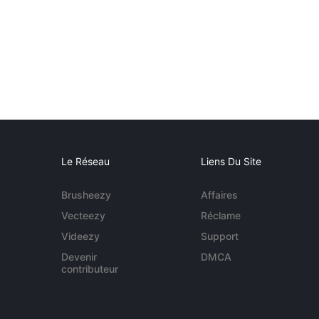
Le Réseau
Liens Du Site
Brusheezy
Affaires
Vecteezy
Réclame
Videezy
Support
Devenir
DMCA
contributeur