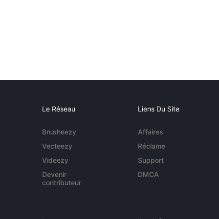
Le Réseau
Liens Du Site
Brusheezy
Affaires
Vecteezy
Réclame
Videezy
Support
Devenir
DMCA
contributeur