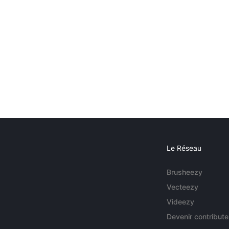
Le Réseau
Brusheezy
Vecteezy
Videezy
Devenir contribute