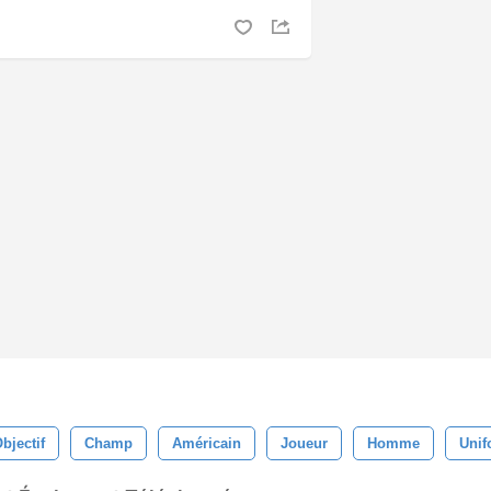
bjectif
Champ
Américain
Joueur
Homme
Unif