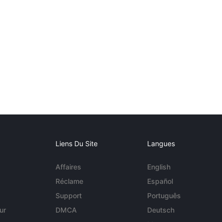
Liens Du Site
Langues
Affaires
English
Réclame
Español
Support
Português
ur
DMCA
Deutsch