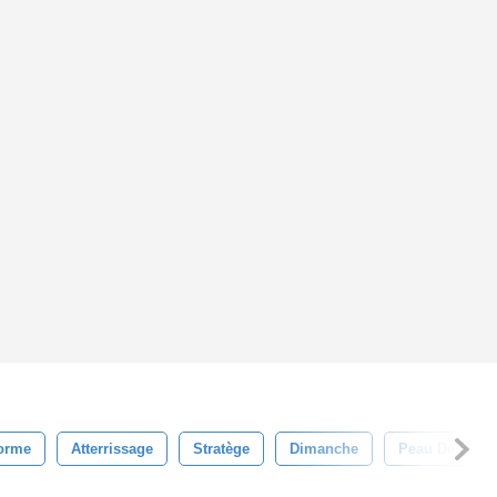
orme
Atterrissage
Stratège
Dimanche
Peau De Porc