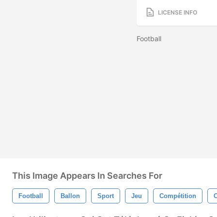
LICENSE INFO
Football
This Image Appears In Searches For
Football
Ballon
Sport
Jeu
Compétition
O