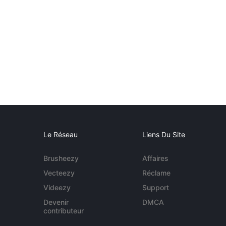
Le Réseau
Liens Du Site
Brusheezy
Affaires
Vecteezy
Réclame
Videezy
Support
Devenir
DMCA
contributeur