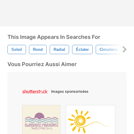
This Image Appears In Searches For
Soleil
Rond
Radial
Éclater
Circulaire
Écl
Vous Pourriez Aussi Aimer
Images sponsorisées