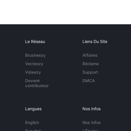
Le Réseau
Liens Du Site
Brusheezy
Affaires
Vecteezy
Réclame
Videezy
Support
Devenir
DMCA
contributeur
Langues
Nos Infos
English
Nos Infos
Español
L'Équipe