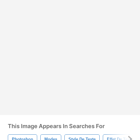
This Image Appears In Searches For
Photoshop
Modes
Style De Texte
Effet De Texte