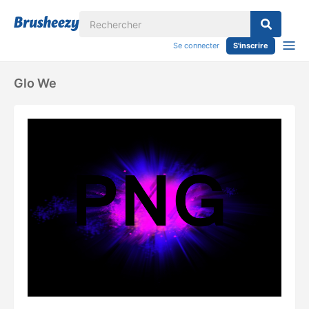
Se connecter
S'inscrire
Glo We