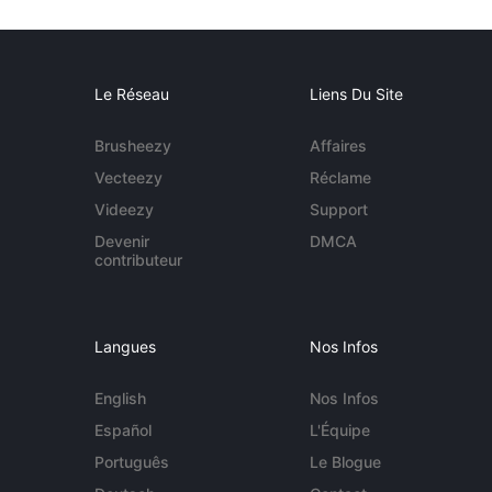
Le Réseau
Liens Du Site
Brusheezy
Affaires
Vecteezy
Réclame
Videezy
Support
Devenir
DMCA
contributeur
Langues
Nos Infos
English
Nos Infos
Español
L'Équipe
Português
Le Blogue