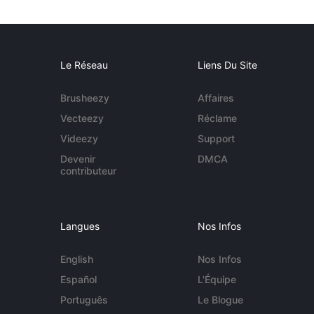
Le Réseau
Liens Du Site
Brusheezy
Affaires
Vecteezy
Réclame
Videezy
Support
Devenir
DMCA
contributeur
Langues
Nos Infos
English
Nos Infos
Español
L'Équipe
Português
Le Blogue