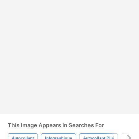
This Image Appears In Searches For
Autocollant
Infographique
Autocollant Plié
Jeu D&