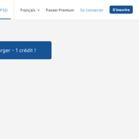
S'inscrire
PSD
Français
Passer Premium
Se connecter
rger - 1 crédit !