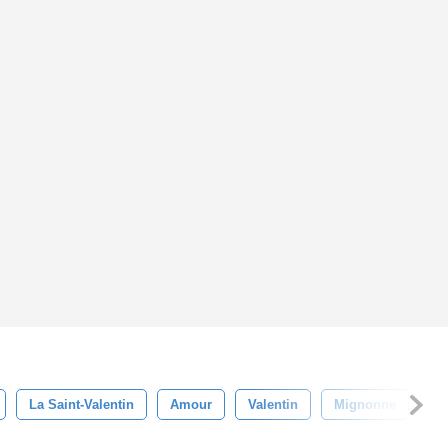
La Saint-Valentin
Amour
Valentin
Mignonne
Ro