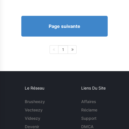
Page suivante
1
Le Réseau
Liens Du Site
Brusheezy
Affaires
Vecteezy
Réclame
Videezy
Support
Devenir
DMCA