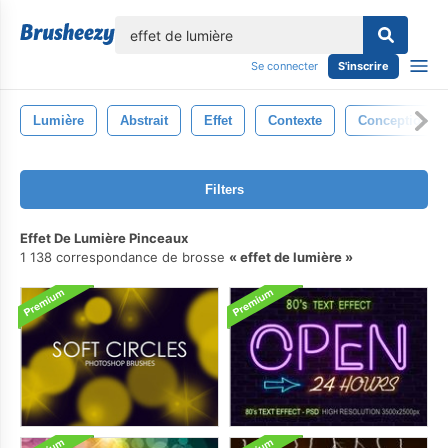
lose
Se connecter
S'inscrire
Lumière
Abstrait
Effet
Contexte
Conception
Filters
Effet De Lumière Pinceaux
1 138 correspondance de brosse
effet de lumière