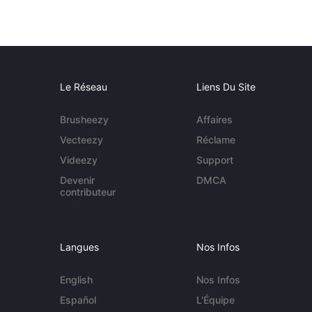
Le Réseau
Liens Du Site
Brusheezy
Affaires
Vecteezy
Réclame
Videezy
Support
Devenir
DMCA
contributeur
Langues
Nos Infos
English
Nos Infos
Español
L'Équipe