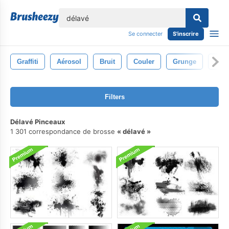
lose
Se connecter
S'inscrire
Graffiti
Aérosol
Bruit
Couler
Grunge
Déco
Filters
Délavé Pinceaux
1 301 correspondance de brosse
délavé