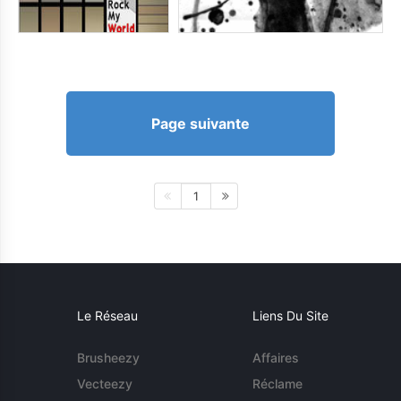
Page suivante
1
Le Réseau
Liens Du Site
Brusheezy
Affaires
Vecteezy
Réclame