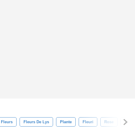
 Fleurs
Fleurs De Lys
Plante
Fleuri
Rose
Décor