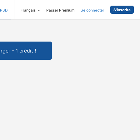
S'inscrire
PSD
Français
Passer Premium
Se connecter
rger - 1 crédit !