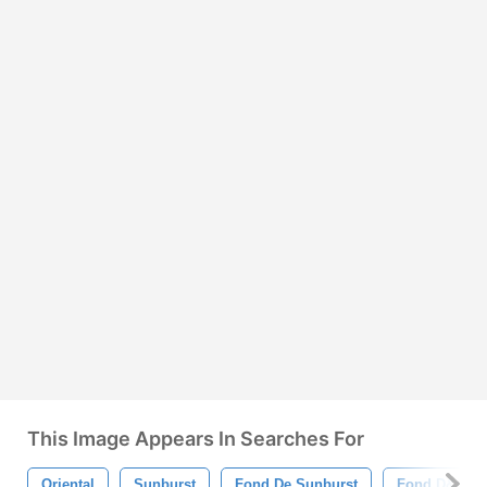
This Image Appears In Searches For
Oriental
Sunburst
Fond De Sunburst
Fond D&#39;