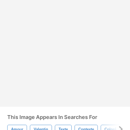
This Image Appears In Searches For
Amour
Valentin
Texte
Contexte
Coloré
C