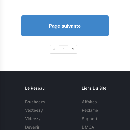
Page suivante
1
Le Réseau
Liens Du Site
Brusheezy
Affaires
Vecteezy
Réclame
Videezy
Support
Devenir
DMCA