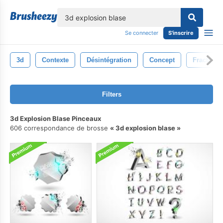
lose
Se connecter
S'inscrire
3d
Contexte
Désintégration
Concept
Fracturé
Filters
3d Explosion Blase Pinceaux
606 correspondance de brosse
3d explosion blase