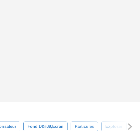
risateur
Fond D&#39;écran
Particules
Exploser
Co