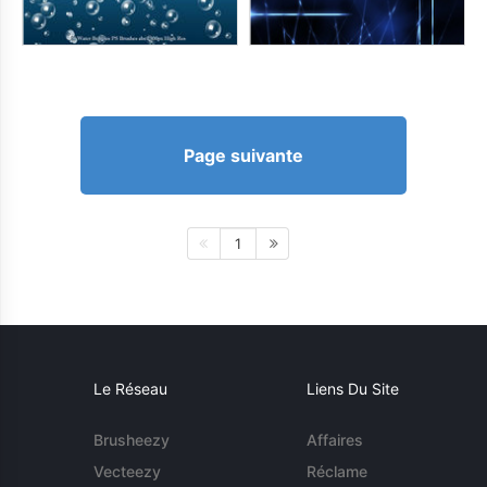
Page suivante
1
Le Réseau
Liens Du Site
Brusheezy
Affaires
Vecteezy
Réclame