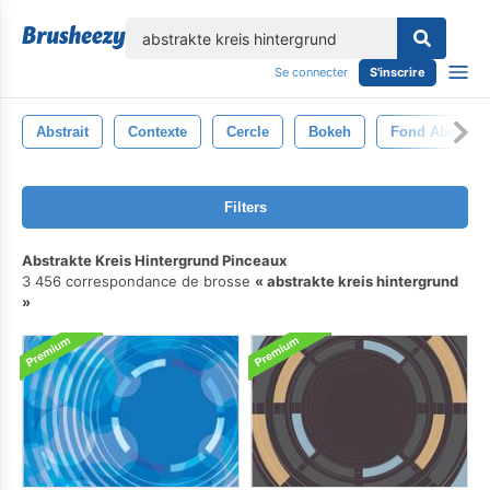
lose
Se connecter
S'inscrire
Abstrait
Contexte
Cercle
Bokeh
Fond Abstrait
Filters
Abstrakte Kreis Hintergrund Pinceaux
3 456 correspondance de brosse
abstrakte kreis hintergrund