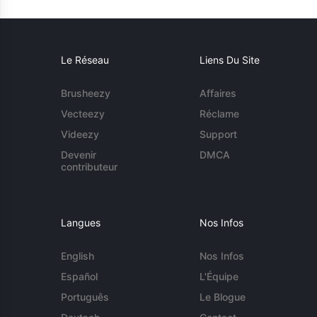
Le Réseau
Liens Du Site
Brusheezy
Affaires
Vecteezy
Réclame
Videezy
Support
Devenir
DMCA
contributeur
Langues
Nos Infos
English
Nos Infos
Español
L'Équipe
Português
Le Blogue