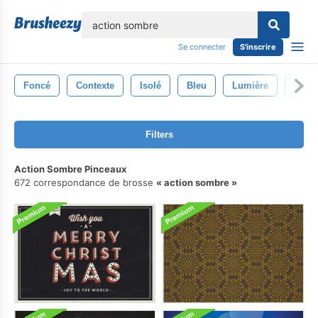
lose
Se connecter
S'inscrire
Foncé
Contexte
Isolé
Bleu
Lumière
Noir
Filters
Action Sombre Pinceaux
672 correspondance de brosse
action sombre