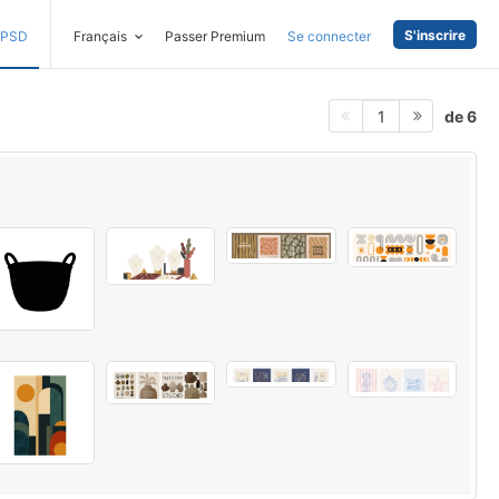
S'inscrire
PSD
Français
Passer Premium
Se connecter
de 6
1