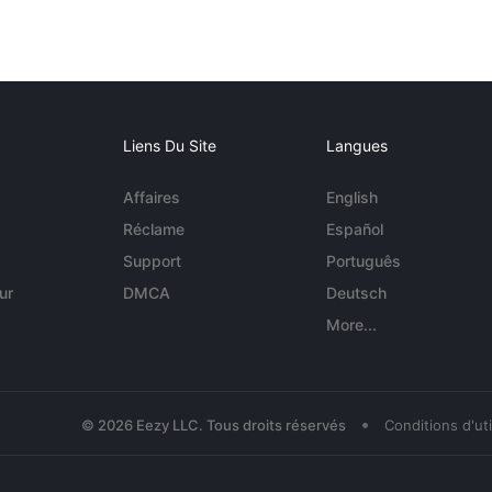
Liens Du Site
Langues
Affaires
English
Réclame
Español
Support
Português
ur
DMCA
Deutsch
More...
•
© 2026 Eezy LLC. Tous droits réservés
Conditions d'uti