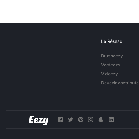
Le Réseau
Brusheezy
Vecteezy
Videezy
Devenir contribute