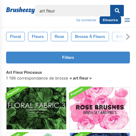
lose
Se connecter
S'inscrire
Floral
Fleurs
Rose
Brosse À Fleurs
Arbre
Filters
Art Fleur Pinceaux
1 196 correspondance de brosse
art fleur