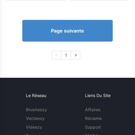
Page suivante
1
Le Réseau
Liens Du Site
Brusheezy
Affaires
Vecteezy
Réclame
Videezy
Support