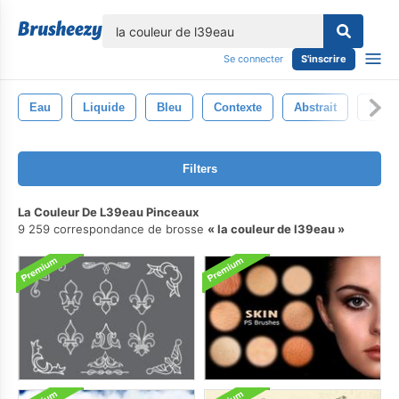
lose
Se connecter
S'inscrire
Eau
Liquide
Bleu
Contexte
Abstrait
Humi
Filters
La Couleur De L39eau Pinceaux
9 259 correspondance de brosse
la couleur de l39eau