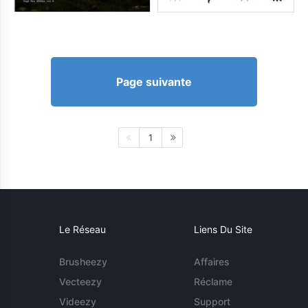
Page suivante
1
Le Réseau
Liens Du Site
Brusheezy
Affaires
Vecteezy
Réclame
Videezy
Support