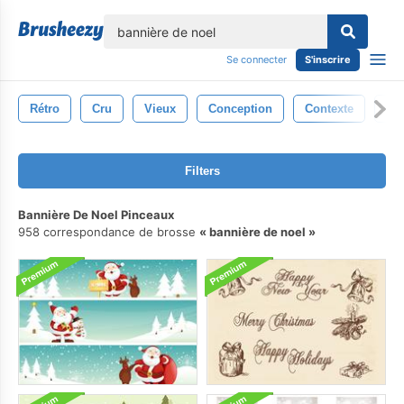
lose
Se connecter
S'inscrire
Rétro
Cru
Vieux
Conception
Contexte
Ba
Filters
Bannière De Noel Pinceaux
958 correspondance de brosse
bannière de noel