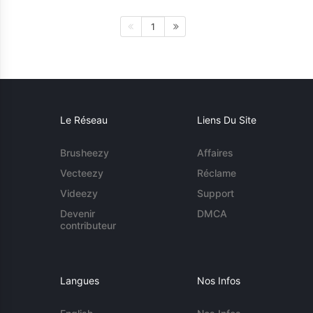
1
Le Réseau
Liens Du Site
Brusheezy
Affaires
Vecteezy
Réclame
Videezy
Support
Devenir
DMCA
contributeur
Langues
Nos Infos