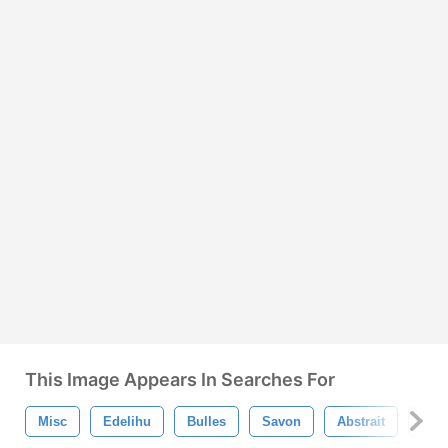
This Image Appears In Searches For
Misc
Edelihu
Bulles
Savon
Abstrait
Cerc