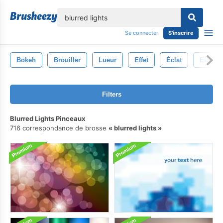
lose
Se connecter
S'inscrire
Bokeh
Brouiller
Lueur
Effet
Éclat
Effets 
Filters
Blurred Lights Pinceaux
716 correspondance de brosse
blurred lights