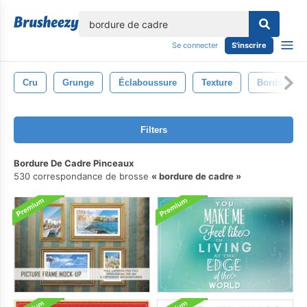
lose
Se connecter
S'inscrire
Cru
Grunge
Éclaboussure
Texture
Bords
Filters
Bordure De Cadre Pinceaux
530 correspondance de brosse
bordure de cadre