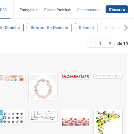
S'inscrire
PSD
Français
Passer Premium
Se connecter
En Dentelle
Bordure En Dentelle
Élément
Dentelle Vintag
de 14
1