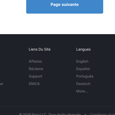
Page suivante
Liens Du Site
Langues
Affaires
English
Réclame
Español
Support
Português
ur
DMCA
Deutsch
More...
•
© 2026 Eezy LLC. Tous droits réservés
Conditions d'uti