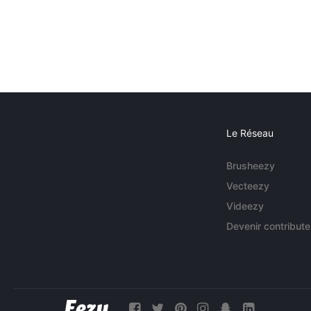
Le Réseau
Brusheezy
Vecteezy
Videezy
Devenir contribute