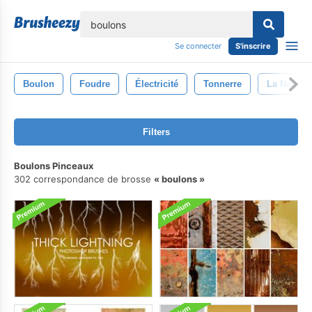
lose
Se connecter
S'inscrire
Boulon
Foudre
Électricité
Tonnerre
La Nature
Filters
Boulons Pinceaux
302 correspondance de brosse
boulons