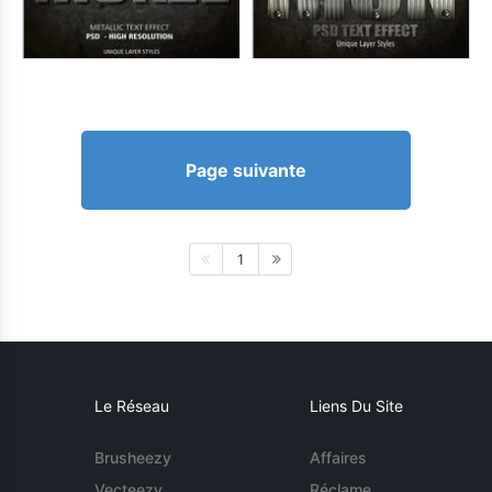
Page suivante
1
Le Réseau
Liens Du Site
Brusheezy
Affaires
Vecteezy
Réclame