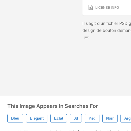
LICENSE INFO
Il s'agit d'un fichier PSD g
design de bouton demandé
This Image Appears In Searches For
Bleu
Élégant
Éclat
3d
Psd
Noir
Arg