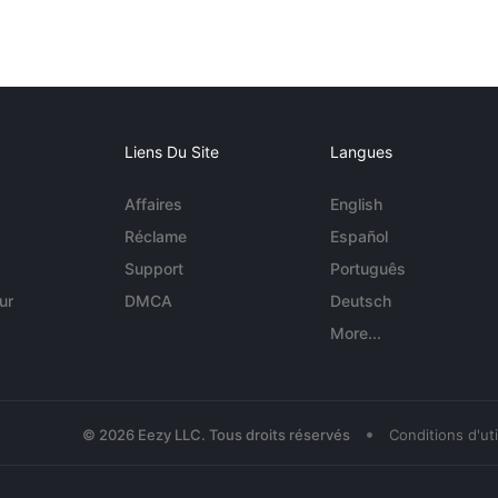
Liens Du Site
Langues
Affaires
English
Réclame
Español
Support
Português
ur
DMCA
Deutsch
More...
•
© 2026 Eezy LLC. Tous droits réservés
Conditions d'uti