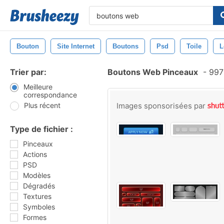
Bouton
Site Internet
Boutons
Psd
Toile
L
Trier par:
Boutons Web Pinceaux
-
997
Meilleure
correspondance
Plus récent
Images sponsorisées par
Type de fichier :
Pinceaux
Actions
PSD
Modèles
Dégradés
Textures
Symboles
Formes