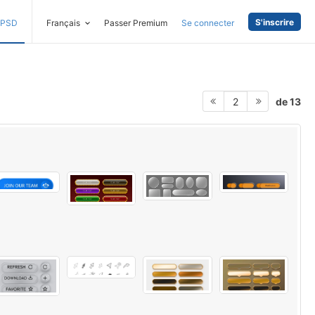
S'inscrire
PSD
Français
Passer Premium
Se connecter
de 13
2