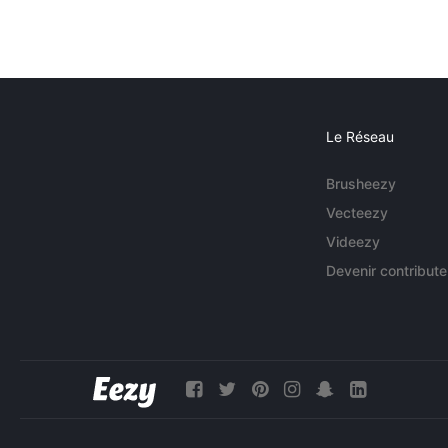
Le Réseau
Brusheezy
Vecteezy
Videezy
Devenir contribute