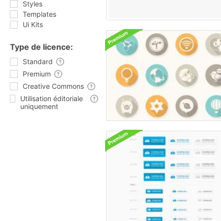
Styles
Templates
Ui Kits
Type de licence:
Standard
Premium
Creative Commons
Utilisation éditoriale
uniquement