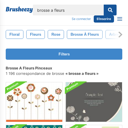
lose
Se connecter
S'inscrire
Floral
Fleurs
Rose
Brosse À Fleurs
Arbre
Filters
Brosse A Fleurs Pinceaux
1 196 correspondance de brosse
brosse a fleurs