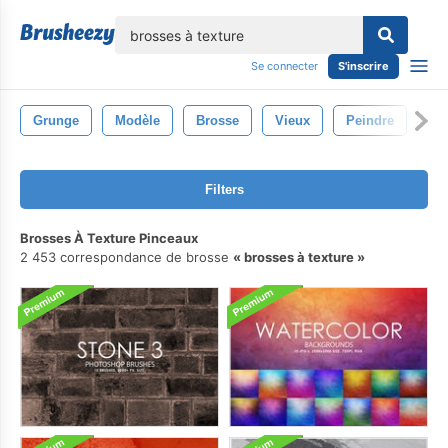
lose
Se connecter
S'inscrire
Grunge
Modèle
Brosse
Vieux
Peindre
Fo
Filters
Brosses À Texture Pinceaux
2 453 correspondance de brosse
brosses à texture