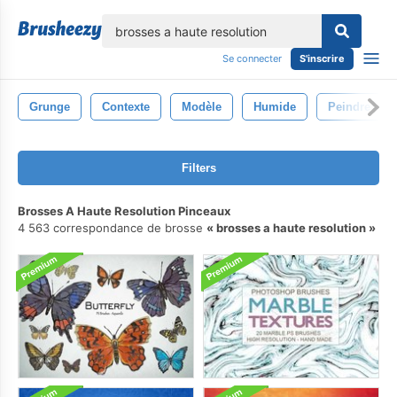
lose
Se connecter
S'inscrire
Grunge
Contexte
Modèle
Humide
Peindre
Filters
Brosses A Haute Resolution Pinceaux
4 563 correspondance de brosse
brosses a haute resolution