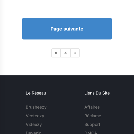
Page suivante
4
Le Réseau
Liens Du Site
Brusheezy
Affaires
Vecteezy
Réclame
Videezy
Support
Devenir
DMCA