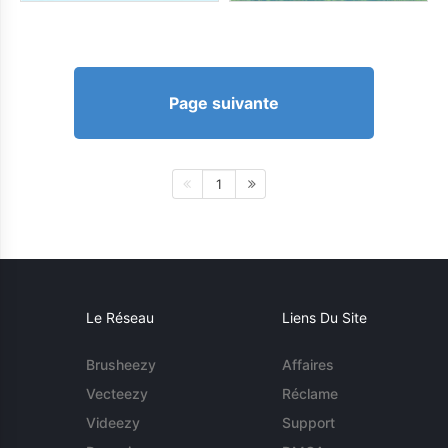
Page suivante
1
Le Réseau
Liens Du Site
Brusheezy
Affaires
Vecteezy
Réclame
Videezy
Support