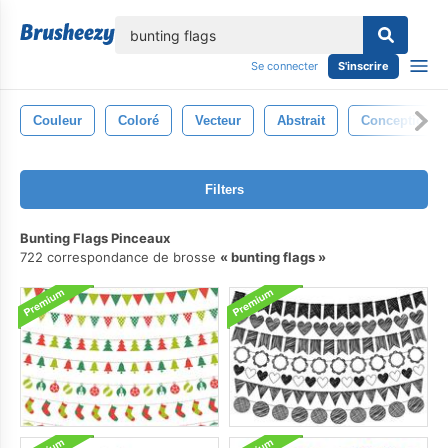
lose
Se connecter
S'inscrire
Couleur
Coloré
Vecteur
Abstrait
Conception
Filters
Bunting Flags Pinceaux
722 correspondance de brosse
bunting flags