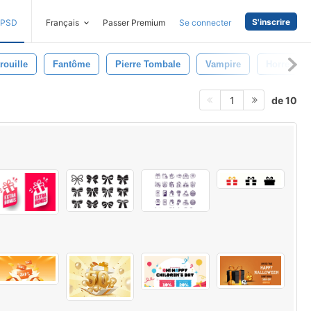
S'inscrire
PSD
Français
Passer Premium
Se connecter
trouille
Fantôme
Pierre Tombale
Vampire
Horreur
de 10
1