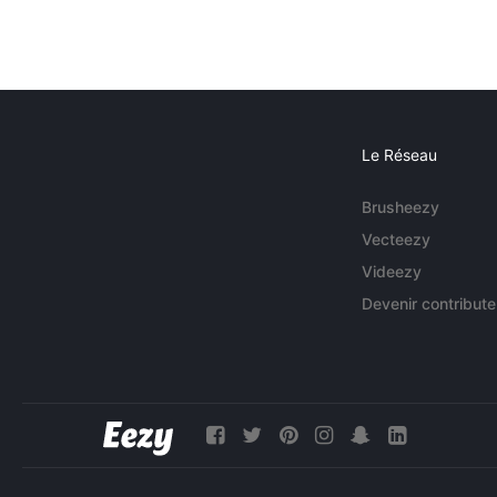
Le Réseau
Brusheezy
Vecteezy
Videezy
Devenir contribute