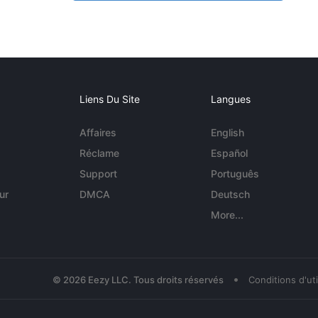
Liens Du Site
Langues
Affaires
English
Réclame
Español
Support
Português
ur
DMCA
Deutsch
More...
•
© 2026 Eezy LLC. Tous droits réservés
Conditions d'uti