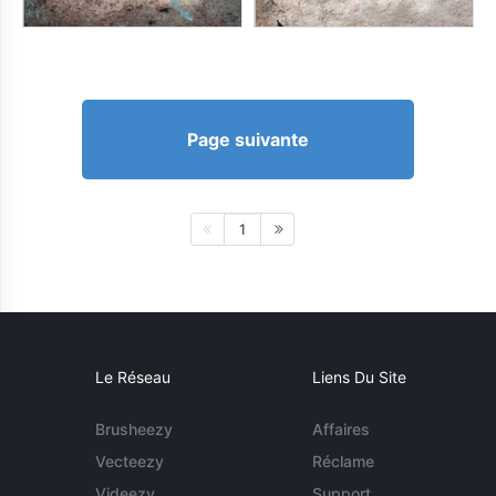
Page suivante
1
Le Réseau
Liens Du Site
Brusheezy
Affaires
Vecteezy
Réclame
Videezy
Support