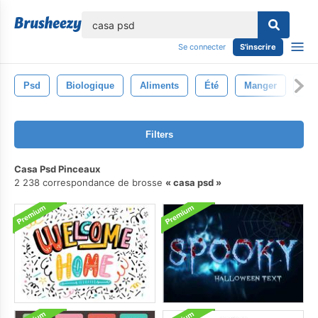
lose
Se connecter
S'inscrire
Psd
Biologique
Aliments
Été
Manger
Fra
Filters
Casa Psd Pinceaux
2 238 correspondance de brosse
casa psd