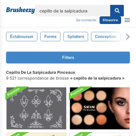
lose
Se connecter
S'inscrire
Éclabousser
Forme
Splatters
Conception
Gout
Filters
Cepillo De La Salpicadura Pinceaux
9 521 correspondance de brosse
cepillo de la salpicadura