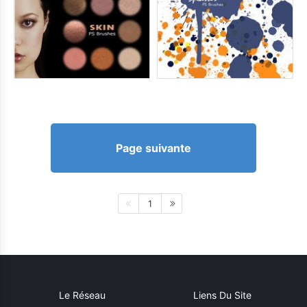
Page suivante
1
Le Réseau
Liens Du Site