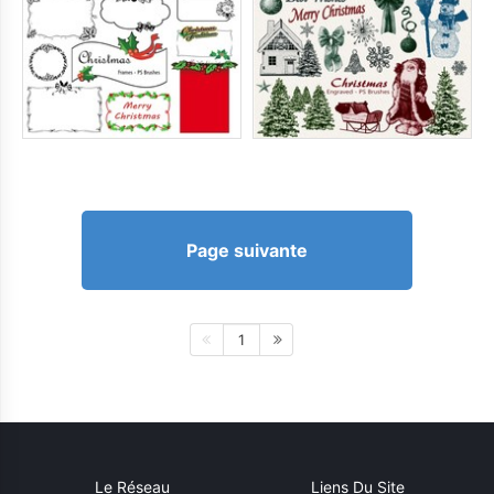
Page suivante
1
Le Réseau
Liens Du Site