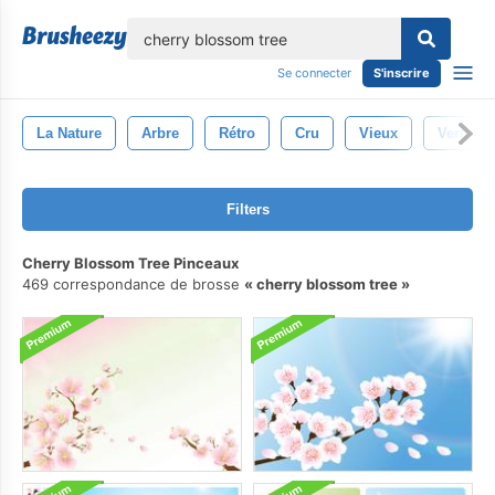
lose
Se connecter
S'inscrire
La Nature
Arbre
Rétro
Cru
Vieux
Vert
Filters
Cherry Blossom Tree Pinceaux
469 correspondance de brosse
cherry blossom tree