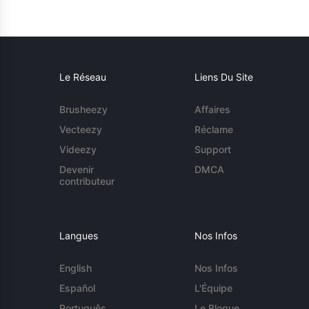
Le Réseau
Liens Du Site
Brusheezy
Affaires
Vecteezy
Réclame
Videezy
Support
Devenir
DMCA
contributeur
Langues
Nos Infos
English
Nos Infos
Español
L'Équipe
Português
Le Blogue